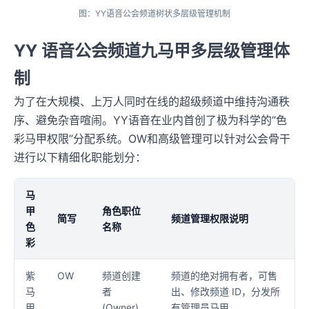
图：YY语音公会频道树状多层级管理机制
YY 语音公会频道九马甲多层级管理体
制
为了在大规模、上万人同时在线的超级频道中维持沟通秩
序、避免杂音喧闹。YY语音在业内首创了极为科学的“色
彩马甲权限”分配系统。OW和高级管理可以针对公会骨干
进行以下精细化职能划分：
马
甲
角色职位
简写
频道管理权限说明
色
名称
彩
紫
OW
频道创建
频道的绝对拥有者，可售
马
者
出、修改频道 ID，分发所
甲
(Owner)
有管理员马甲