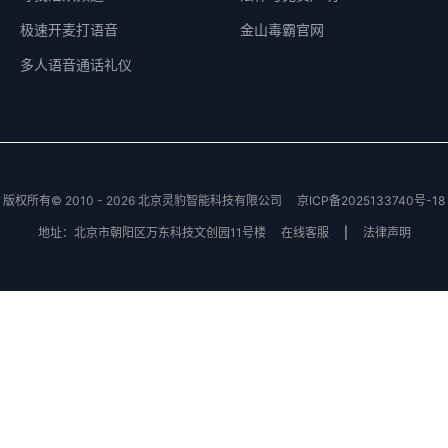
极速开麦打语音
金山毒霸官网
多人语音通话礼仪
版权所有© 2010 - 2026 北京灵豹智能科技有限公司
京ICP备2025133740号-18
地址：北京市朝阳区万东科技文创园11号楼
在线客服
|
法律声明