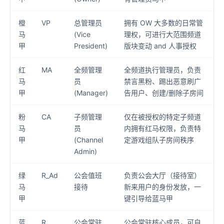
橙
VP
总管理员
拥有 OW 大多数的日常管
马
(Vice
理权，可进行大范围频道
甲
President)
版块变动 and 人事授权
红
MA
全频管理
全频道执行管理员，负责
马
员
禁言黑粉、踢出恶意刷广
甲
(Manager)
告用户、创建/删除子房间
粉
CA
子频管理
仅在被授权的特定子频道
马
员
内拥有红马权限，负责特
甲
(Channel
定游戏组队子房间秩序
Admin)
绿
R_Ad
公会值班
负责公会大厅（接待室）
马
接待
新来用户的身份发放，一
甲
键引导给蓝马甲
蓝
R
公会常驻
公会常驻核心成员，可自