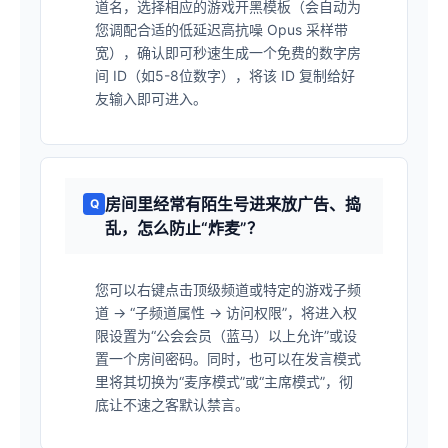
道名，选择相应的游戏开黑模板（会自动为
您调配合适的低延迟高抗噪 Opus 采样带
宽），确认即可秒速生成一个免费的数字房
间 ID（如5-8位数字），将该 ID 复制给好
友输入即可进入。
房间里经常有陌生号进来放广告、捣
乱，怎么防止“炸麦”？
您可以右键点击顶级频道或特定的游戏子频
道 -> “子频道属性 -> 访问权限”，将进入权
限设置为“公会会员（蓝马）以上允许”或设
置一个房间密码。同时，也可以在发言模式
里将其切换为“麦序模式”或“主席模式”，彻
底让不速之客默认禁言。